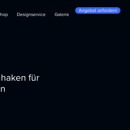
Angebot anfordern
hop
Designservice
Galerie
haken für
en