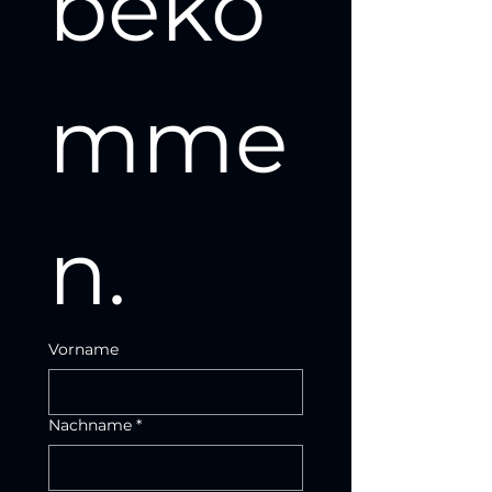
beko
mme
n.
Vorname
Nachname
*